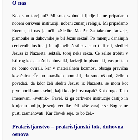
O nas
Kdo smo torej mi? Mi smo svobodni ljudje in ne pripadamo
nobeni cerkveni instituciji, nobeni zunanji religiji. Mi pripadamo
Enemu, ki nas je učil: »Sledite Meni!« Za takratne farizeje,
pismouke in duhovnike je bil Jezus sektaš. Po mnenju današnjih
cerkvenih institucij in njihovih častilcev smo tudi mi, sledilci
Jezusa iz Nazareta, sektaši, torej neka sekta. Če želite trobiti v
isti rog kot današnji duhovniki, farizeji in pismouki, vas pri tem
ne bomo ovirali, ker v materialnem kozmosu obstaja pravična
kovačnica. Če bo marsikdo pomislil, da smo ošabni, želimo
povedati, da kdor želi slediti Jezusu iz Nazareta, se mora kot
prvo boriti sam s seboj, kajti kdo je brez napak? Kot drugo: Tako
imenovani »svetnik« Pavel, ki ga cerkvene institucije častijo in
k njemu molijo, je svoje vernike učil: »Ne varajte se. Bog se ne
pusti zasmehovati. Kar človek seje, to bo žel.«
Prakristjanstvo – prakristjanski tok, duhovna
osnova