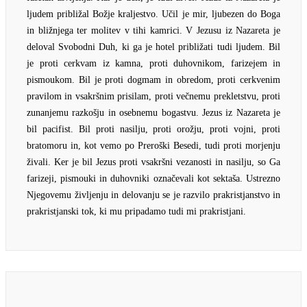
ljudem približal Božje kraljestvo. Učil je mir, ljubezen do Boga
in bližnjega ter molitev v tihi kamrici. V Jezusu iz Nazareta je
deloval Svobodni Duh, ki ga je hotel približati tudi ljudem. Bil
je proti cerkvam iz kamna, proti duhovnikom, farizejem in
pismoukom. Bil je proti dogmam in obredom, proti cerkvenim
pravilom in vsakršnim prisilam, proti večnemu prekletstvu, proti
zunanjemu razkošju in osebnemu bogastvu. Jezus iz Nazareta je
bil pacifist. Bil proti nasilju, proti orožju, proti vojni, proti
bratomoru in, kot vemo po Preroški Besedi, tudi proti morjenju
živali. Ker je bil Jezus proti vsakršni vezanosti in nasilju, so Ga
farizeji, pismouki in duhovniki označevali kot sektaša. Ustrezno
Njegovemu življenju in delovanju se je razvilo prakristjanstvo in
prakristjanski tok, ki mu pripadamo tudi mi prakristjani.