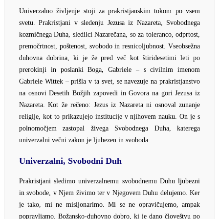
Univerzalno življenje stoji za prakristjanskim tokom po vsem
svetu. Prakristjani v sledenju Jezusa iz Nazareta, Svobodnega
kozmičnega Duha, sledilci Nazarečana, so za toleranco, odprtost,
premočrtnost, poštenost, svobodo in resnicoljubnost. Vseobsežna
duhovna dobrina, ki je že pred več kot štiridesetimi leti po
prerokinji in poslanki Boga
,
Gabriele – s civilnim imenom
Gabriele Wittek – prišla v ta svet, se navezuje na prakristjanstvo
na osnovi Desetih Božjih zapovedi in Govora na gori Jezusa iz
Nazareta. Kot že rečeno: Jezus iz Nazareta ni osnoval zunanje
religije, kot to prikazujejo institucije v njihovem nauku. On je s
polnomočjem zastopal živega Svobodnega Duha, katerega
univerzalni večni zakon je ljubezen in svoboda.
Univerzalni, Svobodni Duh
Prakristjani sledimo univerzalnemu svobodnemu Duhu ljubezni
in svobode, v Njem živimo ter v Njegovem Duhu delujemo. Ker
je tako, mi ne misijonarimo. Mi se ne opravičujemo, ampak
popravljamo. Božansko-duhovno dobro, ki je dano človeštvu po