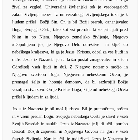
živel za vzgled. Univerzalni življenjski tok je vseobsegajoči
zakon življenja nebes. Iz univerzalnega življenjskega toka je k
ljudem prišel Božji Sin. On je bil Božji prerok, oznanjevalec
Boga, Svojega Očeta, tako kot vsi preroki, ki so prihajali pred
Njim in po Njem. Njegovo zemeljsko življenje, Njegovo
»Dopolnjeno je«, je Njegovo Delo odrešitve in ključ do
nebeškega kraljestva, ki ga je Jezus, Kristus, odprl za vse ljudi in
duše. Jezus iz Nazareta je na križu postal zmagovalec in s tem
Odrešitelj vseh ljudi in duš. Z Njegovo notranjo močjo in
Njegovo zvestobo Bogu, Njegovemu nebeškemu Očetu, je
premagal željo in hotenje demonov, da bi razkrojili Božje
vesoljno stvarstvo. On je Kristus Boga, ki je od nebeškega Očeta
prišel k ljudem in za ljudi.
Jezus iz Nazareta je bil mož ljudstva. Bil je premočrten, pošten
in v vsem predan Bogu. Svojega nebeškega Očeta je slavil v vseh
Svojih Besedah in naukih. Jezus iz Nazareta je ljudi učil uporabo
Desetih Božjih zapovedi in Njegovega Govora na gori v vseh
fasetah življenja. Kar je učil, je tudi živel. Jezus iz Nazareta je