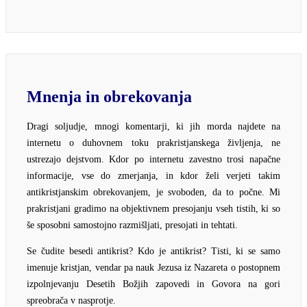
Mnenja in obrekovanja
Dragi soljudje, mnogi komentarji, ki jih morda najdete na
internetu o duhovnem toku prakristjanskega življenja, ne
ustrezajo dejstvom. Kdor po internetu zavestno trosi napačne
informacije, vse do zmerjanja, in kdor želi verjeti takim
antikristjanskim obrekovanjem, je svoboden, da to počne. Mi
prakristjani gradimo na objektivnem presojanju vseh tistih, ki so
še sposobni samostojno razmišljati, presojati in tehtati.
Se čudite besedi antikrist? Kdo je antikrist? Tisti, ki se samo
imenuje kristjan, vendar pa nauk Jezusa iz Nazareta o postopnem
izpolnjevanju Desetih Božjih zapovedi in Govora na gori
spreobrača v nasprotje.