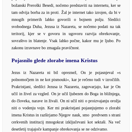
božanski Preroški Besedi, nočemo predstaviti na internetu, ker se
tam odvija borba za in proti. Žal je internet tako izrojen, da bi v
mnogih primerih lahko govorili o bojnem polju. Sledilci
svobodnega Duha, Jezusa iz Nazareta, se nočemo podati na tak
teritorij, kjer se v govoru in ugovoru razvija obrekovanje,
sovraštvo in blatenje. Vsak lahko počne, kakor mu je ljubo. Po
zakonu izravnave bo zmagala pravičnost.
Pojasnilo glede zlorabe imena Kristus
Jezus iz Nazareta ni bil opreznež, On je pojasnjeval »s
polnomočjem in ne kot pismouki«, kar je rečeno tudi v izročilih.
Prakristjani, sledilci Jezusa iz Nazareta, zagovarjajo, kar je On
učil in živel za vzgled. On je učil ljubezen do Boga in bližnjega,
do človeka, narave in živali. On ni učil niti o proizvajanju orožja
niti o vodenju vojn. Ker mi prakristjani pojasnjujemo o zlorabi
imena Kristus in razširjamo Njegov nauk, smo predvsem s strani
cerkvenih institucij mnogokrat izključevani kot sektaši. Na več
desetletij trajajoče kampanje obrekovanja se ne odzivamo.