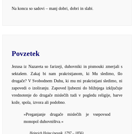
Na koncu so sadovi – manj dobri, dobri in slabi.
Povzetek
Jezusa iz Nazareta so farizeji, duhovniki in pismouki zmerjali s
sektašem. Zakaj bi nam prakristjanom, ki Mu sledimo, šlo
drugače? V Svobodnem Duhu, ki mu mi prakristjani sledimo, ni
zapovedi o izoliranju. Zapoved ljubezni do bližnjega izključuje
vrednotenje do drugače mislečih tudi v pogledu religije, barve
kože, spola, izvora ali podobno.
»Preganjanje drugače mislečih je vsepovsod
monopol duhovništva.«
Heinrich Heine (pesnik, 1797 – 1856)